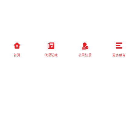
首页
代理记账
公司注册
更多服务
以上就是本站关于[营业执照无法转让，个体户怎么变更经营者？]的