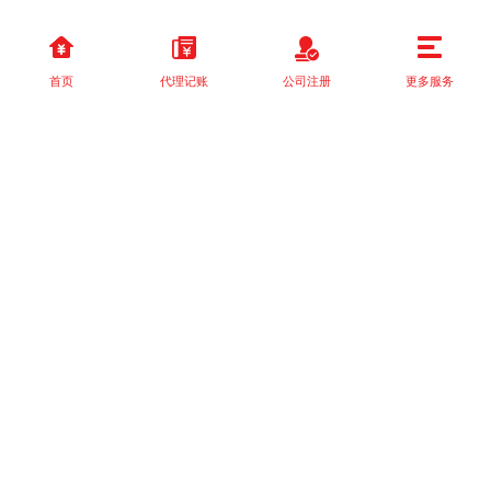
首页
代理记账
公司注册
更多服务
以上就是本站关于[甘肃区县小规模公司如何记账？一站式代账服务
指南]的详细介绍。 如果您还有什么疑问或需求，请【立即咨询】客
服或添加VX: XXXXXX由我们的专业顾问免费为您解答。
相关标签：